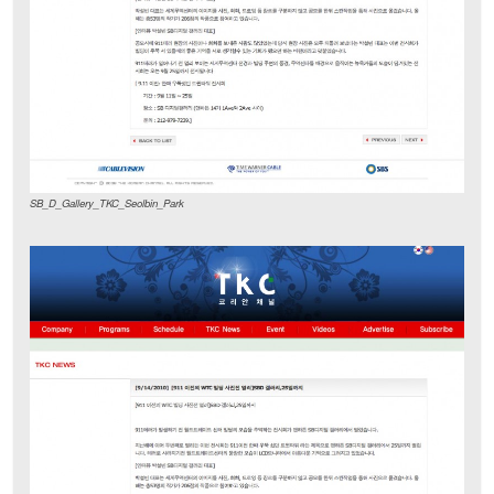
SB_D_Gallery_TKC_Seolbin_Park